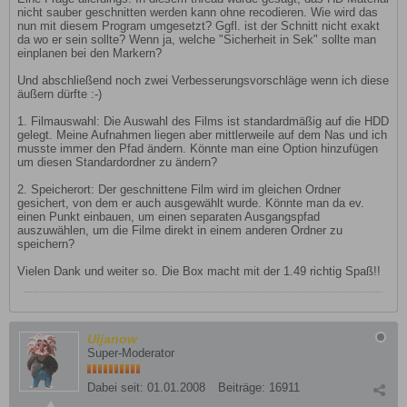
nicht sauber geschnitten werden kann ohne recodieren. Wie wird das
nun mit diesem Program umgesetzt? Ggfl. ist der Schnitt nicht exakt
da wo er sein sollte? Wenn ja, welche "Sicherheit in Sek" sollte man
einplanen bei den Markern?
Und abschließend noch zwei Verbesserungsvorschläge wenn ich diese
äußern dürfte :-)
1. Filmauswahl: Die Auswahl des Films ist standardmäßig auf die HDD
gelegt. Meine Aufnahmen liegen aber mittlerweile auf dem Nas und ich
musste immer den Pfad ändern. Könnte man eine Option hinzufügen
um diesen Standardordner zu ändern?
2. Speicherort: Der geschnittene Film wird im gleichen Ordner
gesichert, von dem er auch ausgewählt wurde. Könnte man da ev.
einen Punkt einbauen, um einen separaten Ausgangspfad
auszuwählen, um die Filme direkt in einem anderen Ordner zu
speichern?
Vielen Dank und weiter so. Die Box macht mit der 1.49 richtig Spaß!!
Uljanow
Super-Moderator
Dabei seit:
01.01.2008
Beiträge:
16911