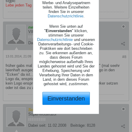
sigpic
Werbe- und Analysepartnern
Lebe jeden Tag so als wäre es Dein Letzter!
teilen. Weitere Einzelheiten
finden Sie in unserer
Datenschutzrichtlinie
.
Wenn Sie unten auf
neumie
"
Einverstanden
" klicken,
VIP
stimmen Sie unserer
Datenschutzrichtlinie
und unseren
Dabei seit:
08.11.2012
Beiträge:
866
Datenverarbeitungs- und Cookie-
Praktiken wie dort beschrieben
zu. Sie erkennen außerdem an,
13.01.2014, 21:09
#8
dass dieses Forum
möglicherweise außerhalb Ihres
früher gabs mal systeme die haben das Bild "gescannt" (mal seehr
Landes gehostet wird und Sie der
laienhaft ausgedrückt) und geguckt ob da Ein Senderlogo in den
Erhebung, Speicherung und
"Ecken" da ist....
Verarbeitung Ihrer Daten in dem
Logo da, enspricht Film
Land, in dem dieses Forum
kein Logo enspricht Werbung, da könnte man doch Marker setzen
gehostet wird, zustimmen.
oder ist das zu aufwändig
Einverstanden
SoLaLa
Super-Moderator
Dabei seit:
11.02.2008
Beiträge:
8128