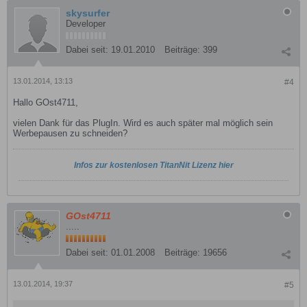
skysurfer
Developer
Dabei seit:
19.01.2010
Beiträge:
399
13.01.2014, 13:13
#4
Hallo GOst4711,
vielen Dank für das PlugIn. Wird es auch später mal möglich sein
Werbepausen zu schneiden?
Infos zur kostenlosen TitanNit Lizenz hier
GOst4711
.....
Dabei seit:
01.01.2008
Beiträge:
19656
13.01.2014, 19:37
#5