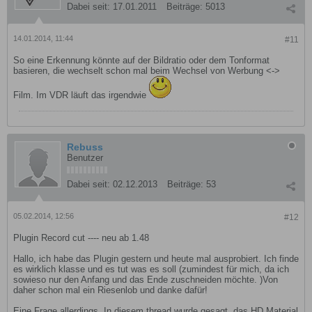
Dabei seit:
17.01.2011
Beiträge:
5013
14.01.2014, 11:44
#11
So eine Erkennung könnte auf der Bildratio oder dem Tonformat
basieren, die wechselt schon mal beim Wechsel von Werbung <->
Film. Im VDR läuft das irgendwie
Rebuss
Benutzer
Dabei seit:
02.12.2013
Beiträge:
53
05.02.2014, 12:56
#12
Plugin Record cut ---- neu ab 1.48
Hallo, ich habe das Plugin gestern und heute mal ausprobiert. Ich finde
es wirklich klasse und es tut was es soll (zumindest für mich, da ich
sowieso nur den Anfang und das Ende zuschneiden möchte. )Von
daher schon mal ein Riesenlob und danke dafür!
Eine Frage allerdings. In diesem thread wurde gesagt, das HD Material