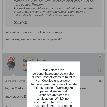
möglich ist, wirds das voraussichtlich nicht geben. Bei SD
wäre es kein Problem.
Als workaround gibt es von mir dann wohl ab der nächsten
Version die Funktion marker autoseek, Dann werden
automatisch markierteStellen übersprungen.
GOst4711
automatisch markierteStellen übersprungen.
die marker, werden die händisch gesetzt?
Uljanow
Super-Moderator
Wir verarbeiten
Dabei seit:
01.01.2008
Beiträge:
16911
personenbezogene Daten über
Nutzer unserer Website mithilfe
von Cookies und anderen
13.01.2014, 20:58
#7
Technologien, um unsere Dienste
bereitzustellen, Werbung zu
Ja, die Marker müssen händisch gesetzt werden! Ist keine
personalisieren und
Websiteaktivitäten zu
automatische Erkennung drin!
analysieren. Wir können
bestimmte Informationen über
unsere Nutzer mit unseren