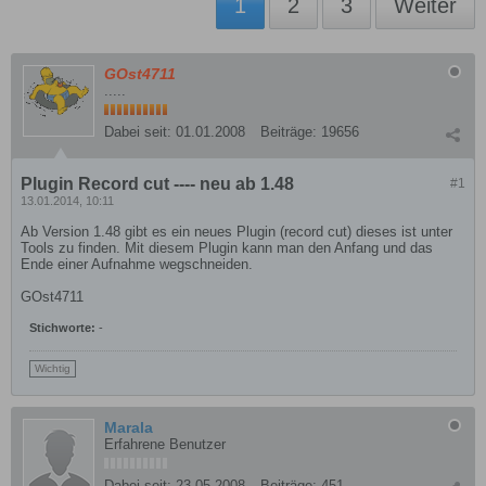
1
2
3
Weiter
GOst4711
.....
Dabei seit:
01.01.2008
Beiträge:
19656
Plugin Record cut ---- neu ab 1.48
#1
13.01.2014, 10:11
Ab Version 1.48 gibt es ein neues Plugin (record cut) dieses ist unter
Tools zu finden. Mit diesem Plugin kann man den Anfang und das
Ende einer Aufnahme wegschneiden.
GOst4711
Stichworte:
-
Wichtig
Marala
Erfahrene Benutzer
Dabei seit:
23.05.2008
Beiträge:
451