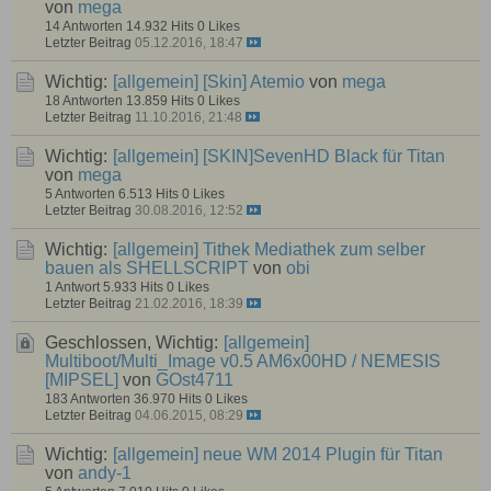
von
mega
14 Antworten
14.932 Hits
0 Likes
Letzter Beitrag
05.12.2016, 18:47
Wichtig:
[allgemein]
[Skin] Atemio
von
mega
18 Antworten
13.859 Hits
0 Likes
Letzter Beitrag
11.10.2016, 21:48
Wichtig:
[allgemein]
[SKIN]SevenHD Black für Titan
von
mega
5 Antworten
6.513 Hits
0 Likes
Letzter Beitrag
30.08.2016, 12:52
Wichtig:
[allgemein]
Tithek Mediathek zum selber
bauen als SHELLSCRIPT
von
obi
1 Antwort
5.933 Hits
0 Likes
Letzter Beitrag
21.02.2016, 18:39
Geschlossen, Wichtig:
[allgemein]
Multiboot/Multi_Image v0.5 AM6x00HD / NEMESIS
[MIPSEL]
von
GOst4711
183 Antworten
36.970 Hits
0 Likes
Letzter Beitrag
04.06.2015, 08:29
Wichtig:
[allgemein]
neue WM 2014 Plugin für Titan
von
andy-1