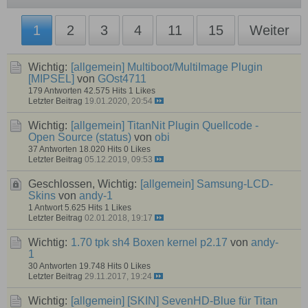
1
2
3
4
11
15
Weiter
Wichtig:
[allgemein]
Multiboot/MultiImage Plugin
[MIPSEL]
von
GOst4711
179 Antworten
42.575 Hits
1 Likes
Letzter Beitrag
19.01.2020, 20:54
Wichtig:
[allgemein]
TitanNit Plugin Quellcode -
Open Source (status)
von
obi
37 Antworten
18.020 Hits
0 Likes
Letzter Beitrag
05.12.2019, 09:53
Geschlossen, Wichtig:
[allgemein]
Samsung-LCD-
Skins
von
andy-1
1 Antwort
5.625 Hits
1 Likes
Letzter Beitrag
02.01.2018, 19:17
Wichtig:
1.70 tpk sh4 Boxen kernel p2.17
von
andy-
1
30 Antworten
19.748 Hits
0 Likes
Letzter Beitrag
29.11.2017, 19:24
Wichtig:
[allgemein]
[SKIN] SevenHD-Blue für Titan