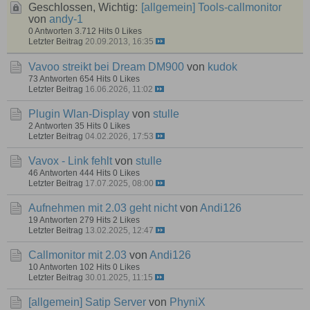
Geschlossen, Wichtig:
[allgemein]
Tools-callmonitor
von
andy-1
0 Antworten
3.712 Hits
0 Likes
Letzter Beitrag
20.09.2013, 16:35
Vavoo streikt bei Dream DM900
von
kudok
73 Antworten
654 Hits
0 Likes
Letzter Beitrag
16.06.2026, 11:02
Plugin Wlan-Display
von
stulle
2 Antworten
35 Hits
0 Likes
Letzter Beitrag
04.02.2026, 17:53
Vavox - Link fehlt
von
stulle
46 Antworten
444 Hits
0 Likes
Letzter Beitrag
17.07.2025, 08:00
Aufnehmen mit 2.03 geht nicht
von
Andi126
19 Antworten
279 Hits
2 Likes
Letzter Beitrag
13.02.2025, 12:47
Callmonitor mit 2.03
von
Andi126
10 Antworten
102 Hits
0 Likes
Letzter Beitrag
30.01.2025, 11:15
[allgemein]
Satip Server
von
PhyniX