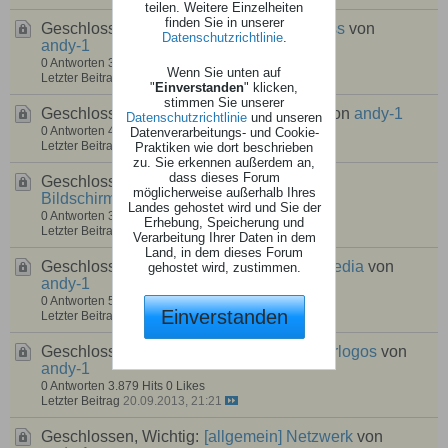
teilen. Weitere Einzelheiten
finden Sie in unserer
Geschlossen, Wichtig:
[allgemein]
wireless
von
Datenschutzrichtlinie
.
andy-1
0 Antworten
3.882 Hits
0 Likes
Wenn Sie unten auf
Letzter Beitrag
20.09.2013, 23:13
"
Einverstanden
" klicken,
stimmen Sie unserer
Geschlossen, Wichtig:
[allgemein]
tools
von
andy-1
Datenschutzrichtlinie
und unseren
0 Antworten
4.650 Hits
0 Likes
Datenverarbeitungs- und Cookie-
Letzter Beitrag
20.09.2013, 22:59
Praktiken wie dort beschrieben
zu. Sie erkennen außerdem an,
dass dieses Forum
Geschlossen, Wichtig:
[allgemein]
möglicherweise außerhalb Ihres
Bildschirmschoner
von
andy-1
Landes gehostet wird und Sie der
0 Antworten
3.220 Hits
0 Likes
Erhebung, Speicherung und
Letzter Beitrag
20.09.2013, 22:02
Verarbeitung Ihrer Daten in dem
Land, in dem dieses Forum
Geschlossen, Wichtig:
[allgemein]
Multimedia
von
gehostet wird, zustimmen.
andy-1
0 Antworten
5.093 Hits
0 Likes
Einverstanden
Letzter Beitrag
20.09.2013, 21:49
Geschlossen, Wichtig:
[allgemein]
Senderlogos
von
andy-1
0 Antworten
3.879 Hits
0 Likes
Letzter Beitrag
20.09.2013, 21:21
Geschlossen, Wichtig:
[allgemein]
Netzwerk
von