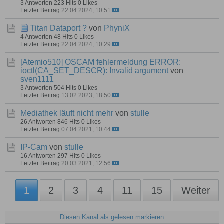
3 Antworten
223 Hits
0 Likes
Letzter Beitrag
22.04.2024, 10:51
Titan Dataport ?
von
PhyniX
4 Antworten
48 Hits
0 Likes
Letzter Beitrag
22.04.2024, 10:29
[Atemio510]
OSCAM fehlermeldung ERROR:
ioctl(CA_SET_DESCR): Invalid argument
von
sven1111
3 Antworten
504 Hits
0 Likes
Letzter Beitrag
13.02.2023, 18:50
Mediathek läuft nicht mehr
von
stulle
26 Antworten
846 Hits
0 Likes
Letzter Beitrag
07.04.2021, 10:44
IP-Cam
von
stulle
16 Antworten
297 Hits
0 Likes
Letzter Beitrag
20.03.2021, 12:56
1
2
3
4
11
15
Weiter
Diesen Kanal als gelesen markieren