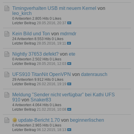
Timingverhalten USB mit neuem Kernel
von
leo_kirch
0 Antworten
2.805 Hits
0 Likes
Letzter Beitrag
28.05.2016, 20:37
Kein Bild und Ton
von
mdrmdr
24 Antworten
8.553 Hits
0 Likes
Letzter Beitrag
28.05.2016, 19:11
Nightly 37653 defekt?
von
ete
0 Antworten
2.502 Hits
0 Likes
Letzter Beitrag
28.05.2016, 12:03
UFS910 TitanNit OpenVPN
von
datenrausch
29 Antworten
9.912 Hits
0 Likes
Letzter Beitrag
26.02.2016, 19:19
Meldung "Sender nicht verfügbar" bei Kathi UFS
910
von
Snaker83
4 Antworten
4.064 Hits
0 Likes
Letzter Beitrag
21.02.2016, 10:08
update-Bericht 1.70
von
beginnerlischen
0 Antworten
2.965 Hits
0 Likes
Letzter Beitrag
06.12.2015, 18:13