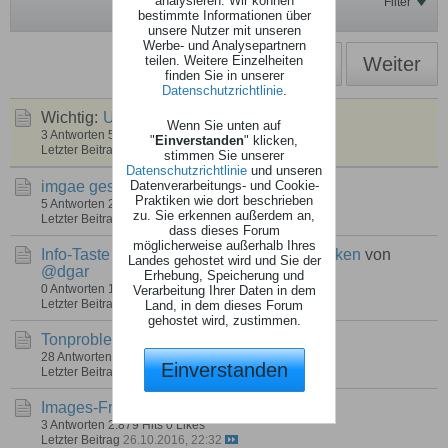
analysieren. Wir können
Filter
bestimmte Informationen über
unsere Nutzer mit unseren
Werbe- und Analysepartnern
1
2
Weiter
teilen. Weitere Einzelheiten
finden Sie in unserer
Datenschutzrichtlinie
.
Wichtig:
UFS 910 git 966
von
andy-1
Wenn Sie unten auf
3 Antworten
5.673 Hits
0 Likes
"
Einverstanden
" klicken,
Letzter Beitrag
23.12.2017, 09:10
stimmen Sie unserer
Datenschutzrichtlinie
und unseren
imgae gesucht
von
latze
Datenverarbeitungs- und Cookie-
Praktiken wie dort beschrieben
5 Antworten
2.298 Hits
0 Likes
zu. Sie erkennen außerdem an,
Letzter Beitrag
09.11.2017, 21:19
dass dieses Forum
möglicherweise außerhalb Ihres
Info-Taste reagiert nurnoch auf lange drücken
von
Landes gehostet wird und Sie der
@dgar
Erhebung, Speicherung und
0 Antworten
1.815 Hits
0 Likes
Verarbeitung Ihrer Daten in dem
Letzter Beitrag
04.02.2017, 07:10
Land, in dem dieses Forum
gehostet wird, zustimmen.
Tonproblem
von
manni50
28 Antworten
9.866 Hits
0 Likes
Einverstanden
Letzter Beitrag
17.12.2016, 09:47
Images-Frage
von
Alma
3 Antworten
2.879 Hits
0 Likes
Letzter Beitrag
26.10.2016, 22:32