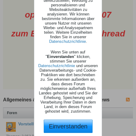
bereitzustellen, Werbung zu
personalisieren und
Websiteaktivitäten zu
open AAF Image 2.07
analysieren. Wir können
bestimmte Informationen über
unsere Nutzer mit unseren
Werbe- und Analysepartnern
zum Board - Spendenthread
teilen. Weitere Einzelheiten
finden Sie in unserer
2026
Datenschutzrichtlinie
.
Wenn Sie unten auf
"
Einverstanden
" klicken,
stimmen Sie unserer
Datenschutzrichtlinie
und unseren
Datenverarbeitungs- und Cookie-
Praktiken wie dort beschrieben
zu. Sie erkennen außerdem an,
dass dieses Forum
möglicherweise außerhalb Ihres
Landes gehostet wird und Sie der
Erhebung, Speicherung und
Allgemeines & Willkommen & AAF Boardnews
Verarbeitung Ihrer Daten in dem
Land, in dem dieses Forum
gehostet wird, zustimmen.
Foren
Vorstellung
Einverstanden