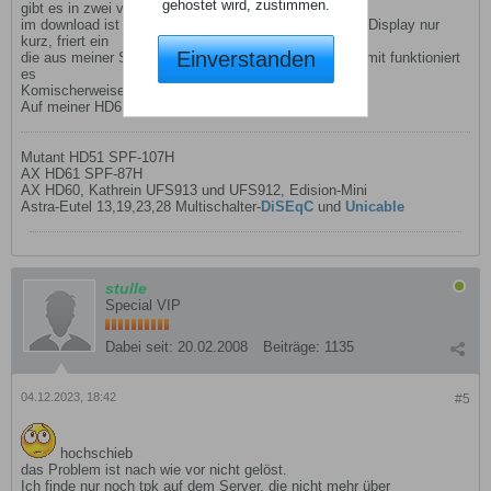
gehostet wird, zustimmen.
gibt es in zwei verschiedenen Versionen
im download ist diese 55k groß, damit funktioniert das Display nur
kurz, friert ein
Einverstanden
die aus meiner Sicherung eingespielte ist 39k groß, damit funktioniert
es
Komischerweise nur auf meiner HD51
Auf meiner HD61 gehts mit der 55k großen Datei
Mutant HD51 SPF-107H
AX HD61 SPF-87H
AX HD60, Kathrein UFS913 und UFS912, Edision-Mini
Astra-Eutel 13,19,23,28 Multischalter-
DiSEqC
und
Unicable
stulle
Special VIP
Dabei seit:
20.02.2008
Beiträge:
1135
04.12.2023, 18:42
#5
hochschieb
das Problem ist nach wie vor nicht gelöst.
Ich finde nur noch tpk auf dem Server, die nicht mehr über