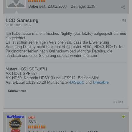
Dabei seit:
20.02.2008
Beiträge:
1135
LCD-Samsung
#1
22.01.2023, 12:02
Ich habe heute mal ein frisches Nightly (das letzte) aufgespielt unf neu
eingerichtet.
Es ist schon seit einigen Versionen so, dass die Erweiterung
Samsung-Display nicht funktioniert (getestet HD51, HD60, HD61). Im
Pluginordner fehlen nach Onlinedownload wichtige Dateien, die
händisch aus einer Sicherung ersetzt werden müssen.
Mutant HD51 SPF-107H
AX HD61 SPF-87H
AX HD60, Kathrein UFS913 und UFS912, Edision-Mini
Astra-Eutel 13,19,23,28 Multischalter-
DiSEqC
und
Unicable
Stichworte:
-
1 Likes
obi
SVN-.....