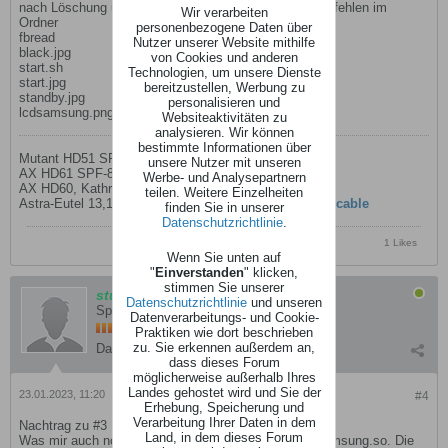
nach Löschung und anschließende Neuinstallation ipk fehlen im
Wir verarbeiten
Ordner
personenbezogene Daten über
fbread
Nutzer unserer Website mithilfe
black.jpg
von Cookies und anderen
start.sh
Technologien, um unsere Dienste
start.jpg
bereitzustellen, Werbung zu
standby.jpg
personalisieren und
lcdsamsung.png
Websiteaktivitäten zu
analysieren. Wir können
bestimmte Informationen über
Mutant HD51 SPF-107H
unsere Nutzer mit unseren
AX HD61 SPF-87H
Werbe- und Analysepartnern
AX HD60, Kathrein UFS913 und UFS912, Edision-Mini
teilen. Weitere Einzelheiten
Astra-Eutel 13,19,23,28 Multischalter-
DiSEqC
und
Unicable
finden Sie in unserer
Datenschutzrichtlinie
.
1 Likes
Wenn Sie unten auf
"
Einverstanden
" klicken,
stimmen Sie unserer
stulle
Datenschutzrichtlinie
und unseren
Special VIP
Datenverarbeitungs- und Cookie-
Praktiken wie dort beschrieben
zu. Sie erkennen außerdem an,
Dabei seit:
20.02.2008
Beiträge:
1135
dass dieses Forum
möglicherweise außerhalb Ihres
Landes gehostet wird und Sie der
23.01.2023, 11:20
#4
Erhebung, Speicherung und
Verarbeitung Ihrer Daten in dem
Nachtrag zu #3
Land, in dem dieses Forum
Was mir auch noch aufgefallen ist, betrifft die liblcdsamsung.so. Die