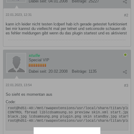
Dabei seit:
04.01.2008
Beiträge:
25227
22.01.2023, 12:31
#2
kann ich leider nicht testen lcdperl hab ich gerade getestet funktioniert
bei mir kannst du vielleicht mal per telnet und setconsole schauen ob
es fehler meldungen gibt wenn du das plugin startest und es aktivierst
stulle
Special VIP
Dabei seit:
20.02.2008
Beiträge:
1135
22.01.2023, 13:54
#3
So sieht es momentan aus
Code:
root@hd51-40:/mnt/swapextensions/usr/local/share/titan/plugin
CONTROL fbread liblcdsamsung.so preview skin.xml start.jpg

black.jpg lcdsamsung.png plugin.png skin standby.jpg start.sh
root@hd51-40:/mnt/swapextensions/usr/local/share/titan/plugi