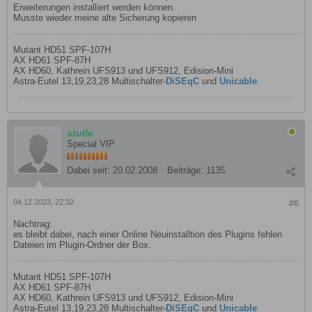
Erweiterungen installiert werden können.
Musste wieder meine alte Sicherung kopieren
Mutant HD51 SPF-107H
AX HD61 SPF-87H
AX HD60, Kathrein UFS913 und UFS912, Edision-Mini
Astra-Eutel 13,19,23,28 Multischalter-
DiSEqC
und
Unicable
stulle
Special VIP
Dabei seit:
20.02.2008
Beiträge:
1135
04.12.2023, 22:32
#6
Nachtrag:
es bleibt dabei, nach einer Online Neuinstalltion des Plugins fehlen
Dateien im Plugin-Ordner der Box.
Mutant HD51 SPF-107H
AX HD61 SPF-87H
AX HD60, Kathrein UFS913 und UFS912, Edision-Mini
Astra-Eutel 13,19,23,28 Multischalter-
DiSEqC
und
Unicable