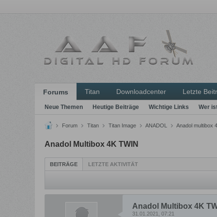
Titan
Downloadcenter
Letzte Beit
Forums
Neue Themen
Heutige Beiträge
Wichtige Links
Wer is
Forum
Titan
Titan Image
ANADOL
Anadol multibox 
Anadol Multibox 4K TWIN
BEITRÄGE
LETZTE AKTIVITÄT
Anadol Multibox 4K T
31.01.2021, 07:21