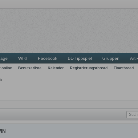
räge
WIKI
Facebook
BL-Tippspiel
Gruppen
Arti
t online
Benutzerliste
Kalender
Registrierungsthread
Titanthread
4k
WIN