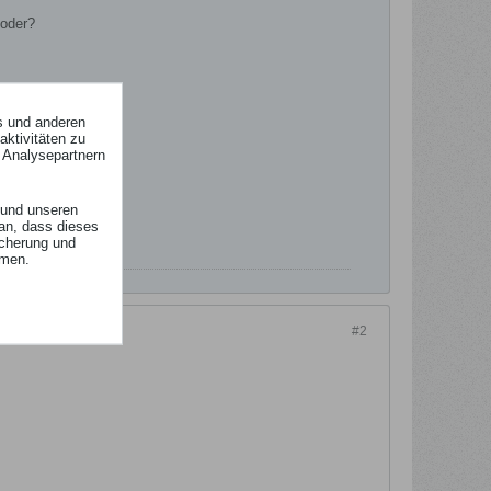
 oder?
s und anderen
ktivitäten zu
 Analysepartnern
und unseren
an, dass dieses
icherung und
mmen.
#2