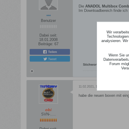
Die
ANADOL Multibox Com
Im Downloadbereich finde ich 
***
Benutzer
Wir verarbei
Dabei seit:
Technologien
18.01.2008
analysieren. Wi
Beiträge:
67
Teilen
Wenn Sie un
Tweet
Datenverarbeit
Forum mögli
Stichworte:
-
Vera
11.02.2021, 18:05
habe die neuen boxen mit ei
obi
SVN-.....
Dabei seit: