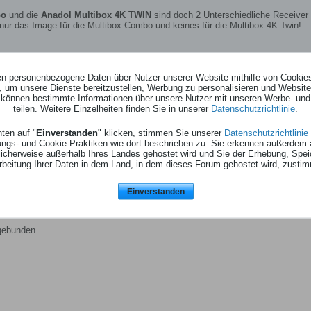
bo
und die
Anadol Multibox 4K TWIN
sind doch 2 Unterschiedliche Receiver
nur das Image für die Multibox Combo und keines für die Multibox 4K Twin!
ten personenbezogene Daten über Nutzer unserer Website mithilfe von Cookie
, um unsere Dienste bereitzustellen, Werbung zu personalisieren und Websitea
r können bestimmte Informationen über unsere Nutzer mit unseren Werbe- und
teilen. Weitere Einzelheiten finden Sie in unserer
Datenschutzrichtlinie
.
ten auf "
Einverstanden
" klicken, stimmen Sie unserer
Datenschutzrichtlinie
ungs- und Cookie-Praktiken wie dort beschrieben zu. Sie erkennen außerdem 
cherweise außerhalb Ihres Landes gehostet wird und Sie der Erhebung, Spe
rbeitung Ihrer Daten in dem Land, in dem dieses Forum gehostet wird, zusti
Einverstanden
ngebunden