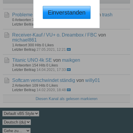
Einverstanden
Probleme mit dem neuen Images 1.99
von
trash
0 Antworten
71 Hits
0 Likes
Letzter Beitrag
28.05.2022, 18:41
Receiver-Kauf / VU+ o. Dreambox / FBC
von
michael861
1 Antwort
300 Hits
0 Likes
Letzter Beitrag
27.05.2021, 12:21
Titanic UNO 4k SE
von
maikgen
3 Antworten
154 Hits
0 Likes
Letzter Beitrag
14.04.2021, 17:33
Softcam verschwindet ständig
von
willy01
2 Antworten
109 Hits
0 Likes
Letzter Beitrag
14.02.2020, 18:48
Diesen Kanal als gelesen markieren