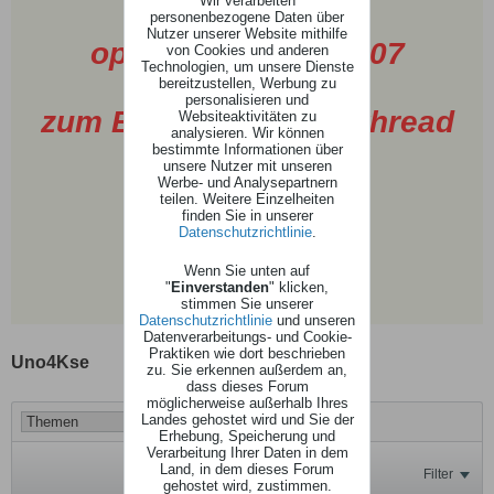
Wir verarbeiten
personenbezogene Daten über
Nutzer unserer Website mithilfe
open AAF Image 2.07
von Cookies und anderen
Technologien, um unsere Dienste
bereitzustellen, Werbung zu
personalisieren und
zum Board - Spendenthread
Websiteaktivitäten zu
analysieren. Wir können
2026
bestimmte Informationen über
unsere Nutzer mit unseren
Werbe- und Analysepartnern
teilen. Weitere Einzelheiten
finden Sie in unserer
Datenschutzrichtlinie
.
Wenn Sie unten auf
"
Einverstanden
" klicken,
stimmen Sie unserer
Datenschutzrichtlinie
und unseren
Datenverarbeitungs- und Cookie-
Praktiken wie dort beschrieben
Uno4Kse
zu. Sie erkennen außerdem an,
dass dieses Forum
möglicherweise außerhalb Ihres
Landes gehostet wird und Sie der
Erhebung, Speicherung und
Verarbeitung Ihrer Daten in dem
Land, in dem dieses Forum
Filter
gehostet wird, zustimmen.