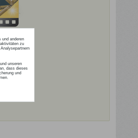
s und anderen
ktivitäten zu
 Analysepartnern
und unseren
an, dass dieses
icherung und
mmen.