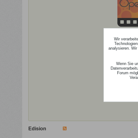
Wir verarbei
Technologien
analysieren. Wi
Wenn Sie un
Datenverarbeit
Forum mögli
Vera
Edision