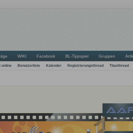
räge
WIKI
Facebook
BL-Tippspiel
Gruppen
Arti
t online
Benutzerliste
Kalender
Registrierungsthread
Titanthread