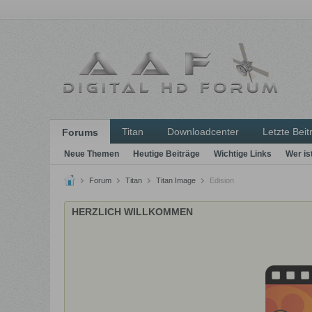
Titan
Downloadcenter
Letzte Beit
Forums
Neue Themen
Heutige Beiträge
Wichtige Links
Wer is
Forum
Titan
Titan Image
Edision
HERZLICH WILLKOMMEN