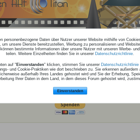
ten personenbezogene Daten über Nutzer unserer Website mithilfe von Cookie
, um unsere Dienste bereitzustellen, Werbung zu personalisieren und Websitea
r können bestimmte Informationen über unsere Nutzer mit unseren Werbe- und
teilen. Weitere Einzelheiten finden Sie in unserer
Datenschutzrichtlinie
.
open AAF Image 2.07
ten auf "
Einverstanden
" klicken, stimmen Sie unserer
Datenschutzrichtlinie
ungs- und Cookie-Praktiken wie dort beschrieben zu. Sie erkennen außerdem 
cherweise außerhalb Ihres Landes gehostet wird und Sie der Erhebung, Spe
zum Board - Spendenthread 2026
rbeitung Ihrer Daten in dem Land, in dem dieses Forum gehostet wird, zusti
Einverstanden