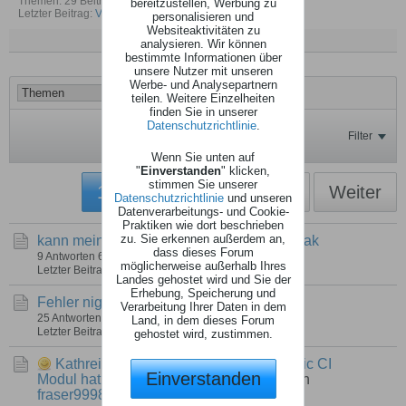
Themen: 29 Beiträge: 733
bereitzustellen, Werbung zu
Letzter Beitrag:
V1.87
personalisieren und
Websiteaktivitäten zu
Kanäle als gelesen markieren
analysieren. Wir können
bestimmte Informationen über
unsere Nutzer mit unseren
Werbe- und Analysepartnern
teilen. Weitere Einzelheiten
finden Sie in unserer
Datenschutzrichtlinie
.
Filter
Wenn Sie unten auf
"
Einverstanden
" klicken,
stimmen Sie unserer
1
2
3
4
10
Weiter
Datenschutzrichtlinie
und unseren
Datenverarbeitungs- und Cookie-
Praktiken wie dort beschrieben
zu. Sie erkennen außerdem an,
kann mein NAS nicht mounten
von
surffreak
dass dieses Forum
9 Antworten
68 Hits
0 Likes
möglicherweise außerhalb Ihres
Letzter Beitrag
06.01.2026, 15:17
Landes gehostet wird und Sie der
Erhebung, Speicherung und
Fehler nightly M47625
von
stulle
Verarbeitung Ihrer Daten in dem
25 Antworten
226 Hits
0 Likes
Land, in dem dieses Forum
Letzter Beitrag
21.11.2025, 15:00
gehostet wird, zustimmen.
Kathrein UFS913 mit Alphacrypt Classic CI
Einverstanden
Modul hat Probleme beim Umschalten
von
fraser9998