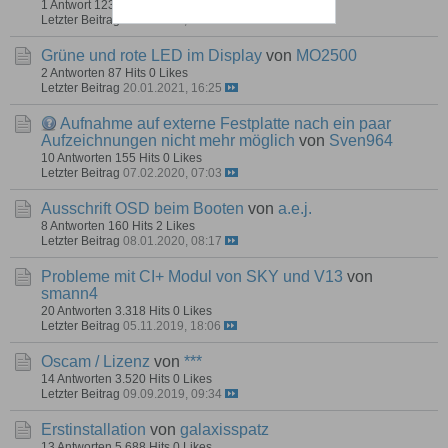
1 Antwort
123 Hits
0 Likes
Letzter Beitrag
11.07.2022, 19:06
Grüne und rote LED im Display
von
MO2500
2 Antworten
87 Hits
0 Likes
Letzter Beitrag
20.01.2021, 16:25
Aufnahme auf externe Festplatte nach ein paar
Aufzeichnungen nicht mehr möglich
von
Sven964
10 Antworten
155 Hits
0 Likes
Letzter Beitrag
07.02.2020, 07:03
Ausschrift OSD beim Booten
von
a.e.j.
8 Antworten
160 Hits
2 Likes
Letzter Beitrag
08.01.2020, 08:17
Probleme mit CI+ Modul von SKY und V13
von
smann4
20 Antworten
3.318 Hits
0 Likes
Letzter Beitrag
05.11.2019, 18:06
Oscam / Lizenz
von
***
14 Antworten
3.520 Hits
0 Likes
Letzter Beitrag
09.09.2019, 09:34
Erstinstallation
von
galaxisspatz
13 Antworten
5.688 Hits
0 Likes