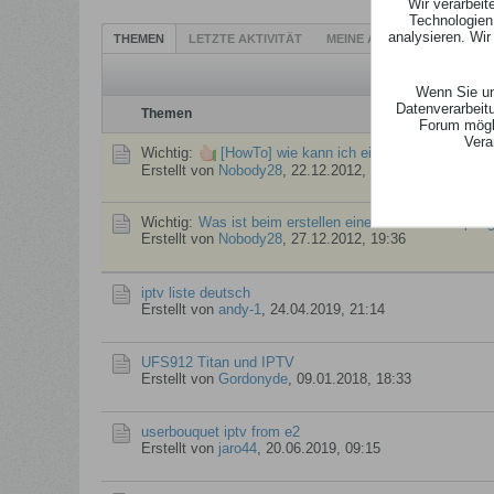
Wir verarbei
Technologien
analysieren. Wi
THEMEN
LETZTE AKTIVITÄT
MEINE ABONNEMENTS
B
Wenn Sie un
Datenverarbeit
Themen
Forum mögli
Vera
Wichtig:
[HowTo] wie kann ich einen Stream mit VL
Erstellt von
Nobody28
,
22.12.2012, 22:39
Wichtig:
Was ist beim erstellen eines File zum Einpfle
Erstellt von
Nobody28
,
27.12.2012, 19:36
iptv liste deutsch
Erstellt von
andy-1
,
24.04.2019, 21:14
UFS912 Titan und IPTV
Erstellt von
Gordonyde
,
09.01.2018, 18:33
userbouquet iptv from e2
Erstellt von
jaro44
,
20.06.2019, 09:15