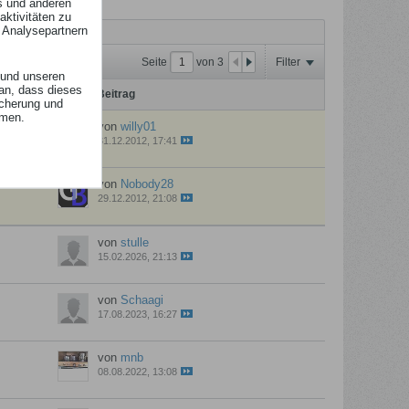
s und anderen
ktivitäten zu
 Analysepartnern
Seite
von
3
Filter
und unseren
an, dass dieses
Letzter Beitrag
icherung und
mmen.
von
willy01
31.12.2012, 17:41
von
Nobody28
29.12.2012, 21:08
von
stulle
15.02.2026, 21:13
von
Schaagi
17.08.2023, 16:27
von
mnb
08.08.2022, 13:08