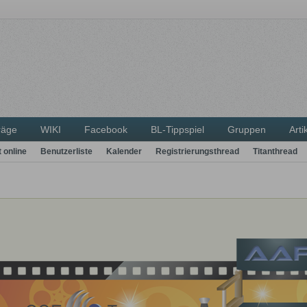
räge
WIKI
Facebook
BL-Tippspiel
Gruppen
Arti
t online
Benutzerliste
Kalender
Registrierungsthread
Titanthread