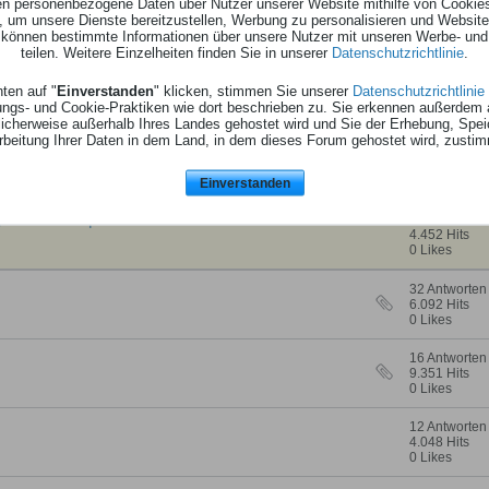
ten personenbezogene Daten über Nutzer unserer Website mithilfe von Cookie
, um unsere Dienste bereitzustellen, Werbung zu personalisieren und Websitea
r können bestimmte Informationen über unsere Nutzer mit unseren Werbe- und
ILDER
teilen. Weitere Einzelheiten finden Sie in unserer
Datenschutzrichtlinie
.
ten auf "
Einverstanden
" klicken, stimmen Sie unserer
Datenschutzrichtlinie
ungs- und Cookie-Praktiken wie dort beschrieben zu. Sie erkennen außerdem 
Statistiken
cherweise außerhalb Ihres Landes gehostet wird und Sie der Erhebung, Spe
rbeitung Ihrer Daten in dem Land, in dem dieses Forum gehostet wird, zusti
C überprüfen?!
2 Antworten
6.350 Hits
0 Likes
Einverstanden
gen in ein Bouquet zu beachten
2 Antworten
4.452 Hits
0 Likes
32 Antworten
6.092 Hits
0 Likes
16 Antworten
9.351 Hits
0 Likes
12 Antworten
4.048 Hits
0 Likes